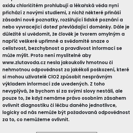
oxidu chloričitém prohlubují a lékařská věda nyní
přichází z novými studiemi, z nichž některé přináší
zásadní nové poznatky, rozšiřující lidské poznání a
nebo vyvracející doteď převládající doměnky. Dále je
důležité si uvědomit, že člověk je tvorem omylným a
napříč veškeré upřimné a svědomité snaze o
celistvost, bezchybnost a pravdivost informací se
může mýlit. Proto není myslitelné aby
www.zlutavoda.cz nesla jakoukoliv hmotnou či
nehmotnou odpovědnost za jakékoli poškození, které
si mohou uživatelé ClO2 způsobit nesprávným
výkladem informací zde uvedených. Z toho
nevyplývá, že bychom si za svými slovy nestáli, ale
pouze to, že když nemáme právo osobním zásahem
ovlivnit diagnostiku či léčbu daného jednotlivce,
logicky od nás nemůže být požadovaná odpovědnost
za to, co nemůžeme ovlivnit.