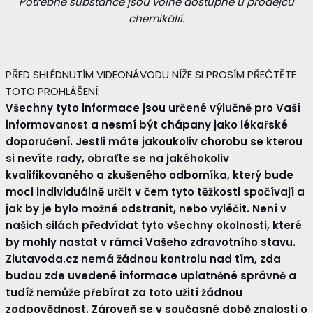
Potřebné substance jsou volně dostupné u prodejců
chemikálií.
PŘED SHLÉDNUTÍM VIDEONÁVODU NÍŽE SI PROSÍM PŘEČTĚTE
TOTO PROHLÁŠENÍ:
Všechny tyto informace jsou určené výlučně pro Vaší
informovanost a nesmí být chápany jako lékařské
doporučení. Jestli máte jakoukoliv chorobu se kterou
si nevíte rady, obraťte se na jakéhokoliv
kvalifikovaného a zkušeného odborníka, který bude
moci individuálně určit v čem tyto těžkosti spočívají a
jak by je bylo možné odstranit, nebo vyléčit. Není v
našich silách předvídat tyto všechny okolnosti, které
by mohly nastat v rámci Vašeho zdravotního stavu.
Zlutavoda.cz nemá žádnou kontrolu nad tím, zda
budou zde uvedené informace uplatněné správně a
tudíž nemůže přebírat za toto užití žádnou
zodpovědnost. Zároveň se v současné době znalosti o