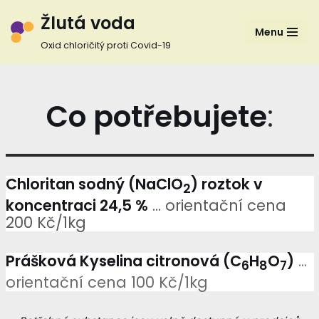
Žlutá voda
Menu
Přeskočit
Oxid chloričitý proti Covid-19
na
obsah
Co potřebujete
:
Chloritan sodný (NaClO
) roztok v
2
koncentraci 24,5 %
… orientační cena
200 Kč/1kg
Prášková Kyselina citronová (C
H
O
)
…
6
8
7
orientační cena 100 Kč/1kg