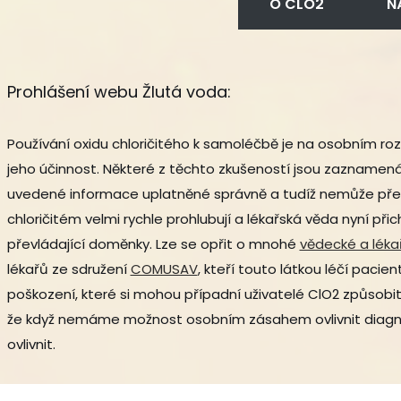
O CLO2
N
Prohlášení webu Žlutá voda:
Používání oxidu chloričitého k samoléčbě je na osobním rozh
jeho účinnost. Některé z těchto zkušeností jsou zaznamen
uvedené informace uplatněné správně a tudíž nemůže přebí
chloričitém velmi rychle prohlubují a lékařská věda nyní při
převládající doměnky. Lze se opřit o mnohé
vědecké a léka
lékařů ze sdružení
COMUSAV
, kteří touto látkou léčí paci
poškození, které si mohou případní uživatelé ClO2 způsobi
že když nemáme možnost osobním zásahem ovlivnit diagno
ovlivnit.