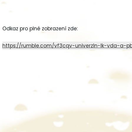
Odkaz pro plné zobrazení zde:
https://rumble.com/vf3cqv-univerzln-lk-vda-a-pb