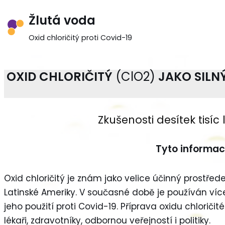
Žlutá voda
Přeskočit
Oxid chloričitý proti Covid-19
na
obsah
OXID CHLORIČITÝ
(ClO2)
JAKO SILN
Zkušenosti desítek tisíc 
Tyto informac
Oxid chloričitý je znám jako velice účinný prostře
Latinské Ameriky. V současné době je používán víc
jeho použití proti Covid-19. Příprava oxidu chloriči
lékaři, zdravotníky, odbornou veřejností i politiky.