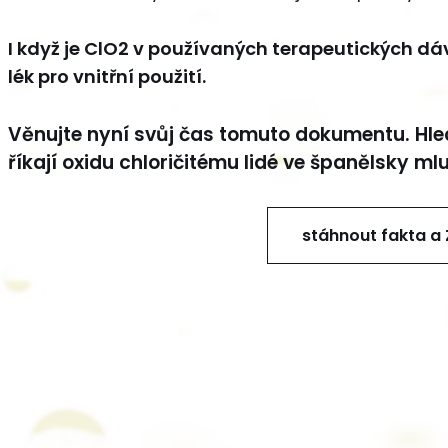
I když je ClO2 v používaných terapeutických 
lék pro vnitřní použití.
Věnujte nyní svůj čas tomuto dokumentu. Hlede
říkají oxidu chloričitému lidé ve španělsky ml
stáhnout fakta a 