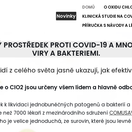
DOMŮ
O OXIDU CHL
Novinky
KLINICKÁ STUDIE NA COV
PŘÍRUČKA S NÁVODY A L
Ý PROSTŘEDEK
PROTI COVID-19
A MNO
VIRY A BAKTERIEMI.
lidí z celého světa jasně ukazují, jak efekti
e o ClO2 jsou určeny všem lidem a hlavně odbor
dek k likvidaci jednobuněčných patogenů a bakterií a
e než 7000 lékaři z mezinárodního sdružení
COMUSA
tého je velice jednoduchá, ze surovin, které jsou lev