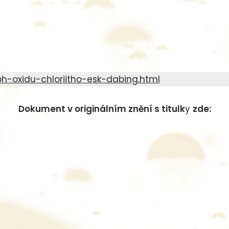
h-oxidu-chloriitho-esk-dabing.html
Dokument v originálním znění s titulk
y
zde: