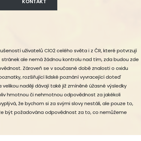
KONTAKT
šeností uživatelů ClO2 celého světa i z ČR, které potvrzují
o stránek ale nemá žádnou kontrolu nad tím, zda budou zde
vědnost. Zároveň se v současné době znalosti o oxidu
poznatky, rozšiřující lidské poznání vyvracející doteď
velikou naději dávají také již zmíněné úžasné výsledky
ukoliv hmotnou či nehmotnou odpovědnost za jakékoli
lývá, že bychom si za svými slovy nestáli, ale pouze to,
emůže být požadována odpovědnost za to, co nemůžeme