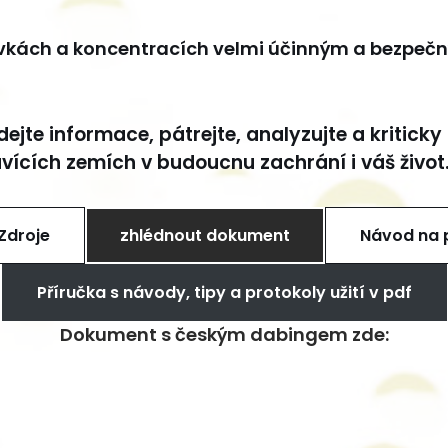
dávkách a koncentracích velmi účinným a bezpeč
jte informace, pátrejte, analyzujte a kriticky 
uvících zemích v budoucnu zachrání i váš život
Zdroje
zhlédnout dokument
Návod na p
Příručka s návody, tipy a protokoly užití v pdf
Dokument s českým dabingem zde: