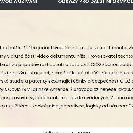
ÁVOD A UŽÍVÁNÍ
ODKAZY PRO DALŠÍ INFORMACE
odnutí každého jednotlivce. Na internetu lze najít mnoho zku
ány v druhé části video dokumentu níže. Provozovatel těcht
rat za případné rozhodnutí o toto užití ClO2 žádnou zodpo
chází z novými studiemi, z nichž některé přináší zásadní nové 
řské studie a patenty
zkoumající účinky a bezpečnost ClO2 a 
enty s Covid 19 v Latinské Americe. Žlutavoda.cz nenese jako
t nesprávným výkladem informací zde uvedených. Z toho nevyp
stiku či léčbu konkrétního jednotlivce, logicky od nás n