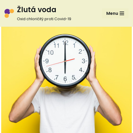
Žlutá voda
Menu
Přeskočit
Oxid chloričitý proti Covid-19
na
obsah